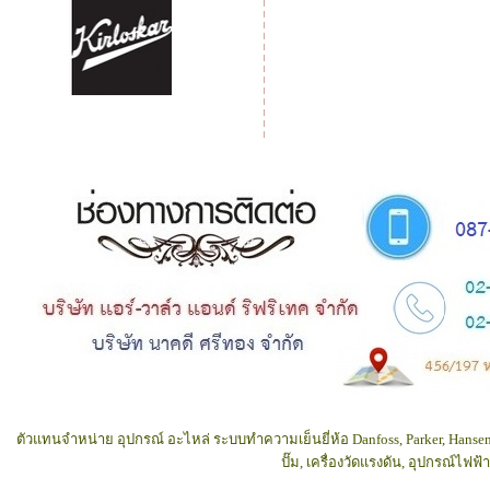
ตัวแทนจำหน่าย อุปกรณ์ อะไหล่ ระบบทำความเย็นยี่ห้อ Danfoss, Parker, Hansen
ปั๊ม, เครื่องวัดแรงดัน, อุปกรณ์ไฟ