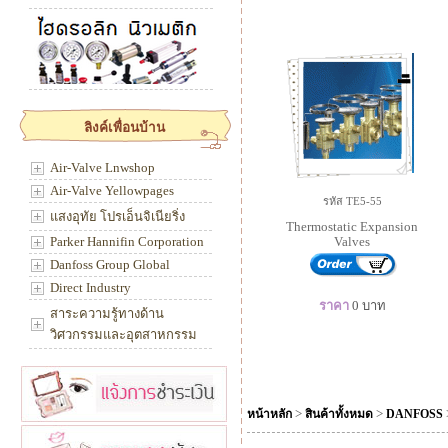
ลิงค์เพื่อนบ้าน
Air-Valve Lnwshop
Air-Valve Yellowpages
รหัส TE5-55
แสงอุทัย โปรเอ็นจิเนียริ่ง
Thermostatic Expansion
Parker Hannifin Corporation
Valves
Danfoss Group Global
Direct Industry
ราคา
0
บาท
สาระความรู้ทางด้าน
วิศวกรรมและอุตสาหกรรม
>
>
หน้าหลัก
สินค้าทั้งหมด
DANFOSS