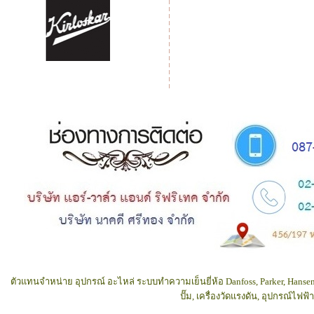
ตัวแทนจำหน่าย อุปกรณ์ อะไหล่ ระบบทำความเย็นยี่ห้อ Danfoss, Parker, Hansen
ปั๊ม, เครื่องวัดแรงดัน, อุปกรณ์ไฟ