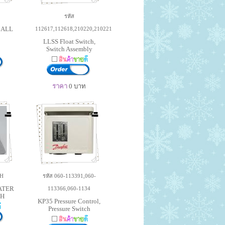
รหัส
BALL
112617,112618,210220,210221
LLSS Float Switch,
Switch Assembly
ราคา
0
บาท
-H
รหัส 060-113391,060-
ATER
113366,060-1134
CH
KP35 Pressure Control,
Pressure Switch