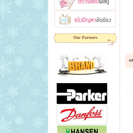
Our Partners
แส