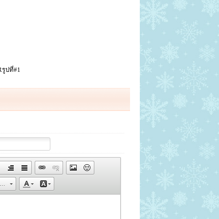
ูปที่#1
ขนาด