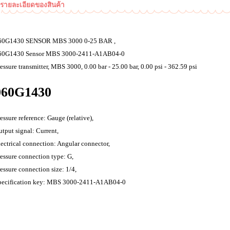
รายละเอียดของสินค้า
60G1430 SENSOR MBS 3000 0-25 BAR ,
60G1430 Sensor MBS 3000-2411-A1AB04-0
essure transmitter, MBS 3000, 0.00 bar - 25.00 bar, 0.00 psi - 362.59 psi
060G1430
essure reference: Gauge (relative),
utput signal: Current,
lectrical connection: Angular connector,
ressure connection type: G,
essure connection size: 1/4,
pecification key: MBS 3000-2411-A1AB04-0