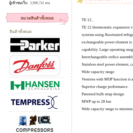
ผู้เข้าชมเว็บ
: 3,990,741 คน
หมวดสินค้าทั้งหมด
TE 12 ,
TE 12 thermostatic expansion val
สินค้าทั้งหมด
systems using fluorinated refrig
exchangeable power element is 
capability. Large operating ran
Interchangeable orifice assembl
Stainless steel power element, c
Wide capacity range.
Versions with MOP function is a
Superior charge performance.
Patented bulb strap design.
MWP up to 28 bar.
Wide capacity range to minimiz