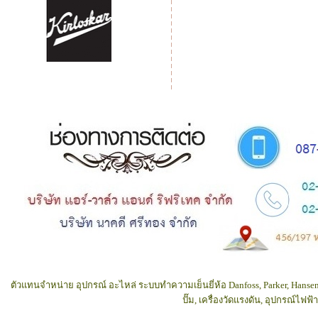
ตัวแทนจำหน่าย อุปกรณ์ อะไหล่ ระบบทำความเย็นยี่ห้อ Danfoss, Parker, Hansen
ปั๊ม, เครื่องวัดแรงดัน, อุปกรณ์ไฟ