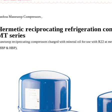
anfoss Maneurop Compressors ,
Hermetic reciprocating refrigeration co
MT series
aneurop reciprocating compressors charged with mineral oil for use with R22 at m
MBP & HBP).