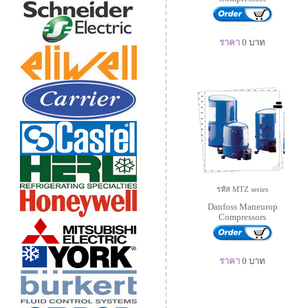
ราคา
0
บาท
รหัส MTZ series
Danfoss Maneurop
Compressors
ราคา
0
บาท