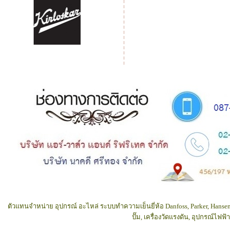
ตัวแทนจำหน่าย อุปกรณ์ อะไหล่ ระบบทำความเย็นยี่ห้อ Danfoss, Parker, Hansen
ปั๊ม, เครื่องวัดแรงดัน, อุปกรณ์ไฟ