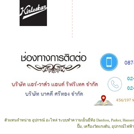
ตัวแทนจำหน่าย อุปกรณ์ อะไหล่ ระบบทำความเย็นยี่ห้อ Danfoss, Parker, Hansen
ปั๊ม, เครื่องวัดแรงดัน, อุปกรณ์ไฟ