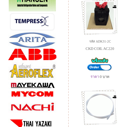
รหัส ADK31-2C
CKD COIL AC220
ราคา
0
บาท