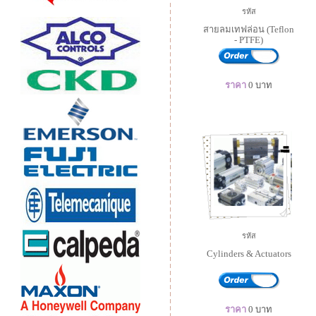
รหัส
สายลมเทฟล่อน (Teflon
- PTFE)
ราคา
0
บาท
รหัส
Cylinders & Actuators
ราคา
0
บาท