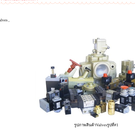
lves ,
รูปภาพสินค้าValvesรูปที่#1