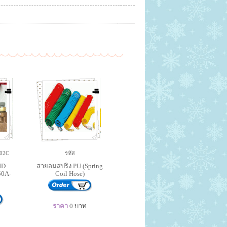
02C
รหัส
ID
สายลมสปริง PU (Spring
50A-
Coil Hose)
ราคา
0
บาท