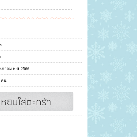
s
ท
ษภาคม พ.ศ. 2566
 คน