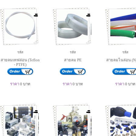
รหัส
รหัส
รหัส
สายลมเทฟล่อน (Teflon
สายลม PE
สายลมไนล่อน (N
- PTFE)
ราคา
0
บาท
ราคา
0
บาท
ราคา
0
บาท