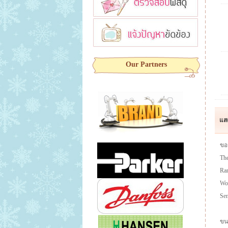
Our Partners
แส
ขอ
The
Ran
Wo
Se
ขน