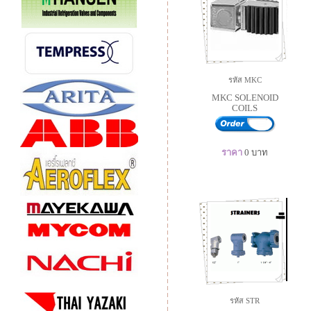
รหัส MKC
MKC SOLENOID
COILS
ราคา
0
บาท
รหัส STR