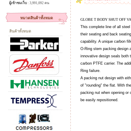
ผู้เข้าชมเว็บ
: 3,991,092 คน
หมวดสินค้าทั้งหมด
GLOBE T BODY SHUT OFF VA
This complete line of all
steel
สินค้าทั้งหมด
their seating and back seating
capability. A unique carbon fil
O-Ring stem packing design al
innovative design seals both 
carbon PTFE carrier. The addit
Ring failure.
A packing nut design with eith
of "rounding" the flat. With th
packing nut when opening or cl
be easily repositioned.