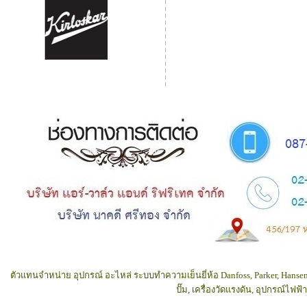
ตัวแทนจำหน่าย อุปกรณ์ อะไหล่ ระบบทำความเย็นยี่ห้อ Danfoss, Parker, Hansen
ปั๊ม, เครื่องวัดแรงดัน, อุปกรณ์ไฟ