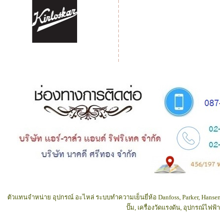
ตัวแทนจำหน่าย อุปกรณ์ อะไหล่ ระบบทำความเย็นยี่ห้อ Danfoss, Parker, Hansen
ปั๊ม, เครื่องวัดแรงดัน, อุปกรณ์ไฟ