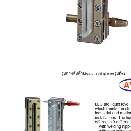
รูปภาพสินค้าLiquid level glassesรูปที่#2