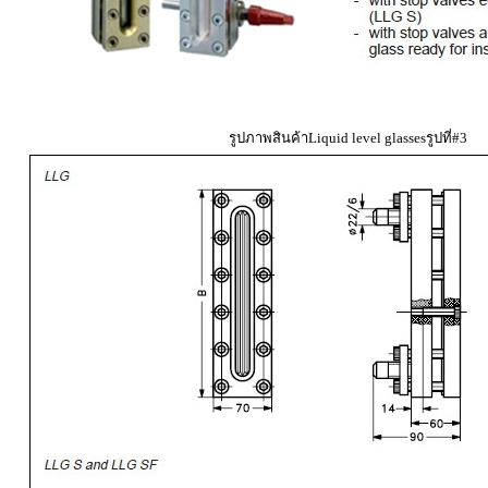
รูปภาพสินค้าLiquid level glassesรูปที่#3