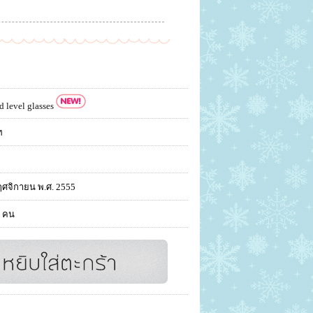
d level glasses
ท
ฤศจิกายน พ.ศ. 2555
 คน