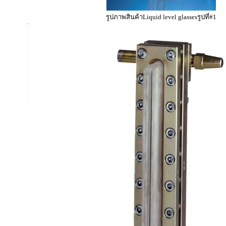
รูปภาพสินค้าLiquid level glassesรูปที่#1