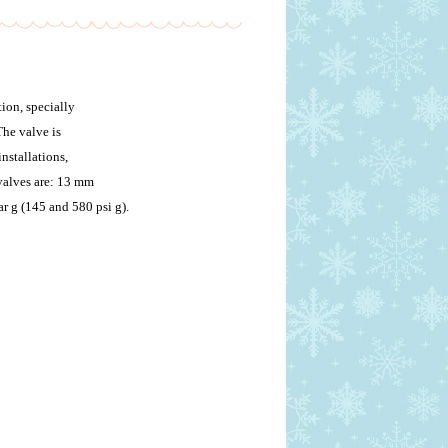
ion, specially
The valve is
nstallations,
 valves are: 13 mm
r g (145 and 580 psi g).