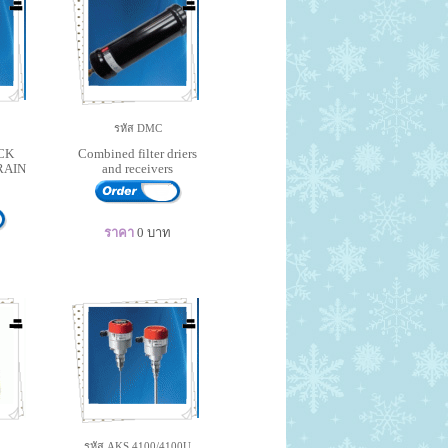
2
รหัส DMC
CK
Combined filter driers
RAIN
and receivers
ราคา
0
บาท
รหัส AKS 4100/4100U