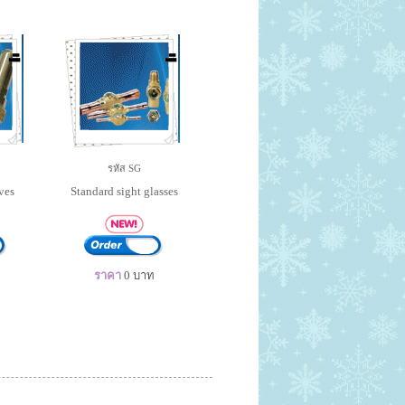
รหัส SG
lves
Standard sight glasses
ราคา
0
บาท