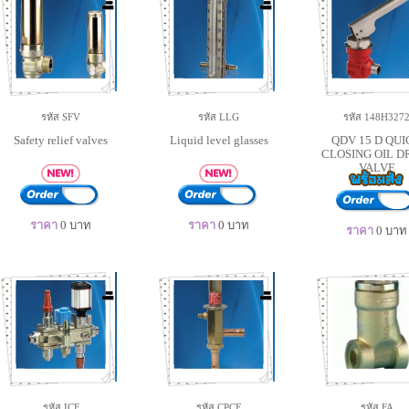
รหัส SFV
รหัส LLG
รหัส 148H327
Safety relief valves
Liquid level glasses
QDV 15 D QUI
CLOSING OIL D
VALVE
ราคา
0
บาท
ราคา
0
บาท
ราคา
0
บาท
รหัส ICF
รหัส CPCE
รหัส FA