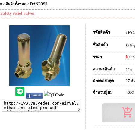
>
>
ัก
สินค้าทั้งหมด
DANFOSS
Safety relief valves
รหัสสินค้า
SFA 
ชื่อสินค้า
Safety
ราคา
0
บา
สถานะสินค้า
new
อัพเดทล่าสุด
27 ธั
จำนวนผู้ชม
4653