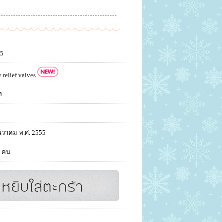
15
 relief valves
ท
นวาคม พ.ศ. 2555
 คน