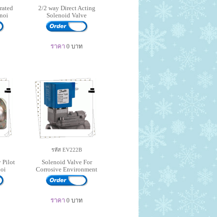
rated
2/2 way Direct Acting
noi
Solenoid Valve
ราคา
0
บาท
รหัส EV222B
 Pilot
Solenoid Valve For
oi
Corrosive Environment
ราคา
0
บาท