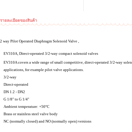
รายละเอียดของสินค้า
/2 way Pilot Operated Diaphragm Solenoid Valve ,
EV310A, Direct-operated 3/2-way compact solenoid valves
EV310A covers a wide range of small competitive, direct-operated 3/2-way soleno
applications, for example pilot valve applications.
3/2-way
Direct-operated
DN 1.2 - DN2
G 1/8" to G 1/4"
Ambient temperature: +50°C
Brass or stainless steel valve body
NC (normally closed) and NO (normally open) versions