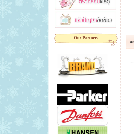
Our Partners
แส