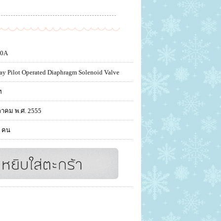
10A
ay Pilot Operated Diaphragm Solenoid Valve
ท
ลาคม พ.ศ. 2555
 คน