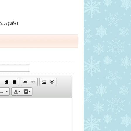
lveรูปที่#1
ขนาด