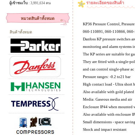
รายละเอียดของสินค้า
ผู้เข้าชมเว็บ
: 3,991,634 คน
หมวดสินค้าทั้งหมด
KP36 Pressure Control, Pressure
060-110891, 060-110866, 060
สินค้าทั้งหมด
Danfoss KP pressure switches are
monitoring and alarm systems in
The KP series are suitable for g
They are fitted with a single-p
and can control single-phase ac 
Pressure ranges: -0.2 to21 bar
High contact load - Ultra short
Also available with gold plated
Media: Gaseous media and air
Enclosure IP44 when mounted wi
Also available with enclosure 
Small dimensions - space saving 
Shock and impact resistant