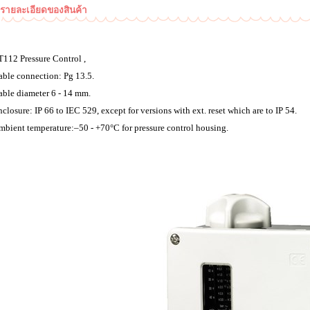
รายละเอียดของสินค้า
T112 Pressure Control ,
able connection: Pg 13.5.
able diameter 6 - 14 mm.
closure: IP 66 to IEC 529, except for versions with ext. reset which are to IP 54.
mbient temperature:–50 - +70°C for pressure control housing.