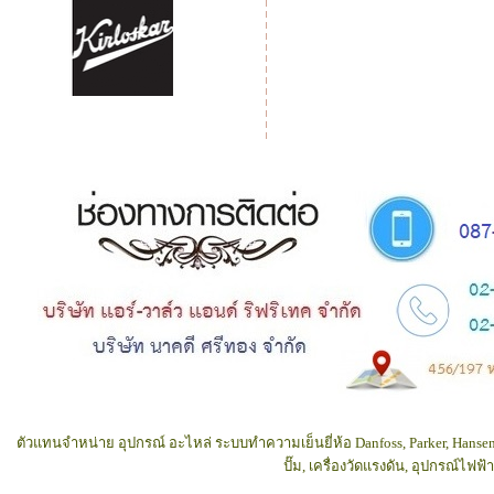
ตัวแทนจำหน่าย อุปกรณ์ อะไหล่ ระบบทำความเย็นยี่ห้อ Danfoss, Parker, Hansen
ปั๊ม, เครื่องวัดแรงดัน, อุปกรณ์ไฟ